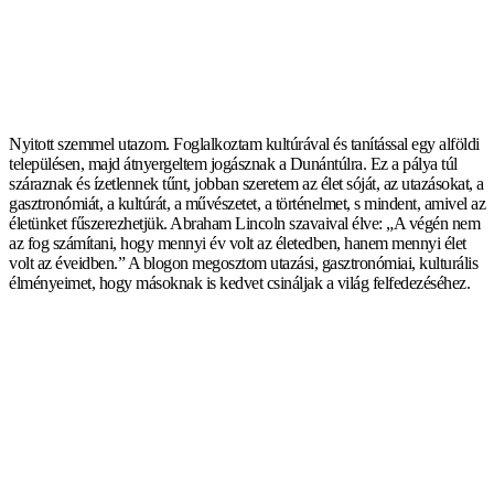
Nyitott szemmel utazom. Foglalkoztam kultúrával és tanítással egy alföldi
településen, majd átnyergeltem jogásznak a Dunántúlra. Ez a pálya túl
száraznak és ízetlennek tűnt, jobban szeretem az élet sóját, az utazásokat, a
gasztronómiát, a kultúrát, a művészetet, a történelmet, s mindent, amivel az
életünket fűszerezhetjük. Abraham Lincoln szavaival élve: „A végén nem
az fog számítani, hogy mennyi év volt az életedben, hanem mennyi élet
volt az éveidben.” A blogon megosztom utazási, gasztronómiai, kulturális
élményeimet, hogy másoknak is kedvet csináljak a világ felfedezéséhez.