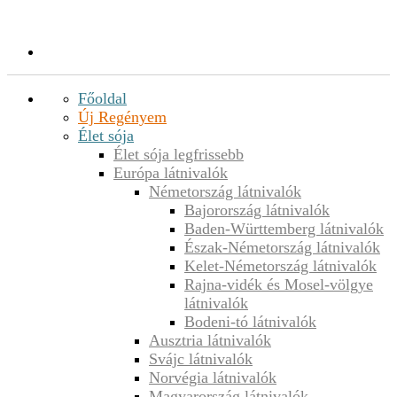
Főoldal
Új Regényem
Élet sója
Élet sója legfrissebb
Európa látnivalók
Németország látnivalók
Bajorország látnivalók
Baden-Württemberg látnivalók
Észak-Németország látnivalók
Kelet-Németország látnivalók
Rajna-vidék és Mosel-völgye
látnivalók
Bodeni-tó látnivalók
Ausztria látnivalók
Svájc látnivalók
Norvégia látnivalók
Magyarország látnivalók