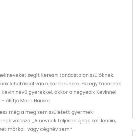
ekneveket segít keresni tanácstalan szülőknek.
nk kihatással van a karrierünkre. Ha egy tanárnak
evin nevű gyerekkel, akkor a negyedik Kevinnel
– állítja Marc Hauser.
n lesz még a meg sem született gyermek
ek válasza: „A névnek teljesen újnak kell lennie,
het márka- vagy cégnév sem.”