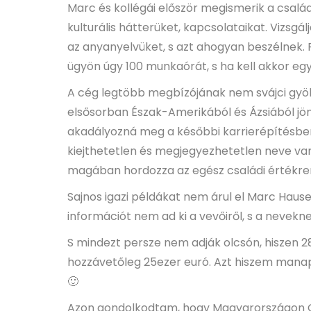
Marc és kollégái először megismerik a család
kulturális hátterüket, kapcsolataikat. Vizsgál
az anyanyelvüket, s azt ahogyan beszélnek. 
ügyön úgy 100 munkaórát, s ha kell akkor eg
A cég legtöbb megbízójának nem svájci gyök
elsősorban Észak-Amerikából és Ázsiából jö
akadályozná meg a későbbi karrierépítésbe
kiejthetetlen és megjegyezhetetlen neve van
magában hordozza az egész családi értékr
Sajnos igazi példákat nem árul el Marc Haus
információt nem ad ki a vevőiről, s a nevek
S mindezt persze nem adják olcsón, hiszen 28
hozzávetőleg 25ezer euró. Azt hiszem manaps
🙂
Azon gondolkodtam, hogy Magyarországon G