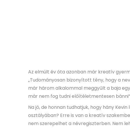
Az elmúlt év óta azonban már kreatív gyerm
„Tudományosan bizonyított tény, hogy a nevü
már három alkalommal meggyűlt a baja egy K
már nem fog tudni előítéletmentesen bánni” 
Na jó, de honnan tudhatjuk, hogy hány Kevi
osztályában? Erre is van a kreatív szakembern
nem szerepelhet a névregiszterben. Nem le