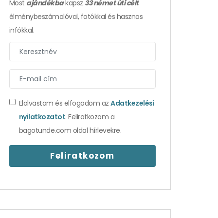
Most
ajándékba
kapsz
33 német úti célt
élménybeszámolóval, fotókkal és hasznos
infókkal.
Elolvastam és elfogadom az
Adatkezelési
nyilatkozatot
. Feliratkozom a
bagotunde.com oldal hírlevekre.