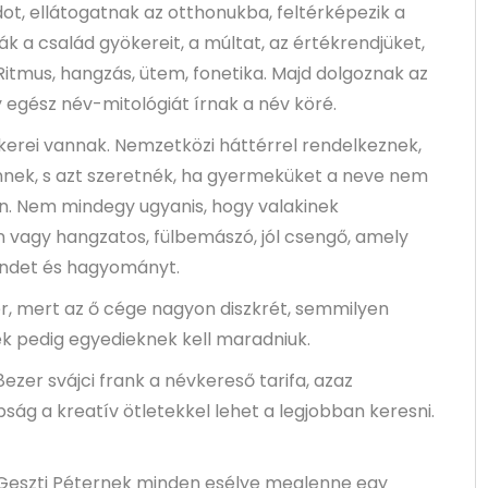
ot, ellátogatnak az otthonukba, feltérképezik a
ják a család gyökereit, a múltat, az értékrendjüket,
Ritmus, hangzás, ütem, fonetika. Majd dolgoznak az
y egész név-mitológiát írnak a név köré.
erei vannak. Nemzetközi háttérrel rendelkeznek,
nnek, s azt szeretnék, ha gyermeküket a neve nem
n. Nem mindegy ugyanis, hogy valakinek
 vagy hangzatos, fülbemászó, jól csengő, amely
endet és hagyományt.
er, mert az ő cége nagyon diszkrét, semmilyen
nek pedig egyedieknek kell maradniuk.
ezer svájci frank a névkereső tarifa, azaz
ág a kreatív ötletekkel lehet a legjobban keresni.
eszti Péternek minden esélye meglenne egy