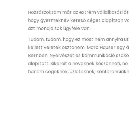
Hozzászoktam már az extrém vállalkozási öt
hogy gyermeknév kereső céget alapítson val
azt mondja sok ügyfele van.
Tudom, tudom, hogy ez most nem annyira uta
kellett veletek osztanom. Marc Hauser egy át
Bernben. Nyelvészet és kommunikáció szako
alapított. Sikereit a neveknek köszönheti,
hanem cégeknek, üzleteknek, konferenciáknak