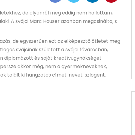
letekhez, de olyanról még eddig nem hallottam,
aki. A svájci Marc Hauser azonban megcsinálta, s
zás, de egyszerűen ezt az elképesztő ötletet meg
lagos svájcinak született a svájci fővárosban,
n diplomázott és saját kreatívügynökséget
 no persze akkor még, nem a gyermekneveknek,
 talált ki hangzatos címet, nevet, szlogent.