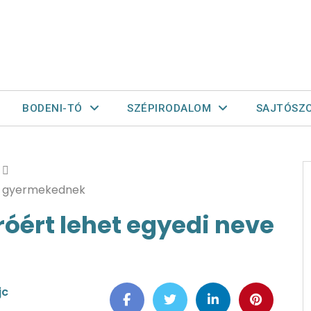
BODENI-TÓ
SZÉPIRODALOM
SAJTÓSZ
 a gyermekednek
óért lehet egyedi neve
jc