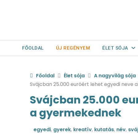
FŐOLDAL
ÚJ REGÉNYEM
ÉLET SÓJA
Főoldal
Élet sója
A nagyvilág sója
Svájcban 25.000 euróért lehet egyedi neve
Svájcban 25.000 eur
a gyermekednek
egyedi
,
gyerek
,
kreatív
,
kutatás
,
név
,
svá