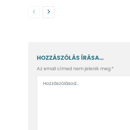
Tíz étel, amit meg kell
Határmenti
HOZZÁSZÓLÁS ÍRÁSA...
kóstolni a Bodeni-tó körül
svájci hat
Az email címed nem jelenik meg.*
A tíz legnépszerűbb
A Rajna és
természeti látnivaló a