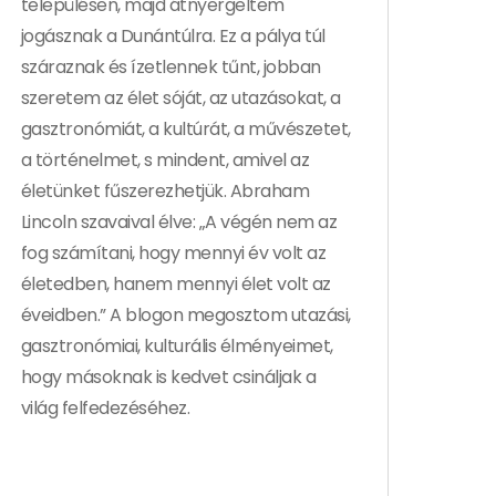
településen, majd átnyergeltem
jogásznak a Dunántúlra. Ez a pálya túl
száraznak és ízetlennek tűnt, jobban
szeretem az élet sóját, az utazásokat, a
gasztronómiát, a kultúrát, a művészetet,
a történelmet, s mindent, amivel az
életünket fűszerezhetjük. Abraham
Lincoln szavaival élve: „A végén nem az
fog számítani, hogy mennyi év volt az
életedben, hanem mennyi élet volt az
éveidben.” A blogon megosztom utazási,
gasztronómiai, kulturális élményeimet,
hogy másoknak is kedvet csináljak a
világ felfedezéséhez.