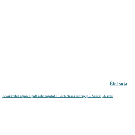
Élet sója
A varázslat útján a golf őshazájától a Loch Ness-i szörnyig – Skócia, 3. rész