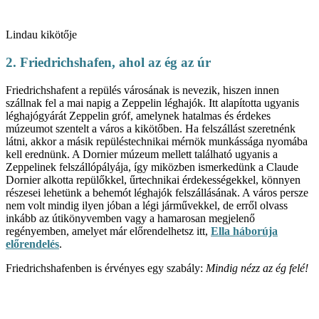
Lindau kikötője
2. Friedrichshafen, ahol az ég az úr
Friedrichshafent a repülés városának is nevezik, hiszen innen
szállnak fel a mai napig a Zeppelin léghajók. Itt alapította ugyanis
léghajógyárát Zeppelin gróf, amelynek hatalmas és érdekes
múzeumot szentelt a város a kikötőben. Ha felszállást szeretnénk
látni, akkor a másik repüléstechnikai mérnök munkássága nyomába
kell erednünk. A Dornier múzeum mellett található ugyanis a
Zeppelinek felszállópályája, így miközben ismerkedünk a Claude
Dornier alkotta repülőkkel, űrtechnikai érdekességekkel, könnyen
részesei lehetünk a behemót léghajók felszállásának. A város persze
nem volt mindig ilyen jóban a légi járművekkel, de erről olvass
inkább az útikönyvemben vagy a hamarosan megjelenő
regényemben, amelyet már előrendelhetsz itt,
Ella háborúja
előrendelés
.
Friedrichshafenben is érvényes egy szabály:
Mindig nézz az ég felé!