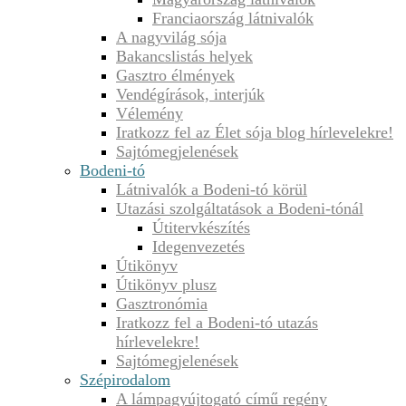
Franciaország látnivalók
A nagyvilág sója
Bakancslistás helyek
Gasztro élmények
Vendégírások, interjúk
Vélemény
Iratkozz fel az Élet sója blog hírlevelekre!
Sajtómegjelenések
Bodeni-tó
Látnivalók a Bodeni-tó körül
Utazási szolgáltatások a Bodeni-tónál
Útitervkészítés
Idegenvezetés
Útikönyv
Útikönyv plusz
Gasztronómia
Iratkozz fel a Bodeni-tó utazás
hírlevelekre!
Sajtómegjelenések
Szépirodalom
A lámpagyújtogató című regény