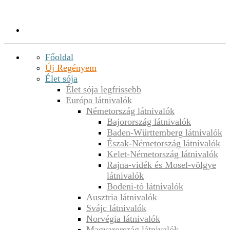
Főoldal
Új Regényem
Élet sója
Élet sója legfrissebb
Európa látnivalók
Németország látnivalók
Bajorország látnivalók
Baden-Württemberg látnivalók
Észak-Németország látnivalók
Kelet-Németország látnivalók
Rajna-vidék és Mosel-völgye
látnivalók
Bodeni-tó látnivalók
Ausztria látnivalók
Svájc látnivalók
Norvégia látnivalók
Magyarország látnivalók