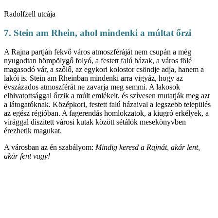
Radolfzell utcája
7. Stein am Rhein, ahol mindenki a múltat őrzi
A Rajna partján fekvő város atmoszféráját nem csupán a még
nyugodtan hömpölygő folyó, a festett falú házak, a város fölé
magasodó vár, a szőlő, az egykori kolostor csöndje adja, hanem a
lakói is. Stein am Rheinban mindenki arra vigyáz, hogy az
évszázados atmoszférát ne zavarja meg semmi. A lakosok
elhivatottsággal őrzik a múlt emlékeit, és szívesen mutatják meg azt
a látogatóknak. Középkori, festett falú házaival a legszebb település
az egész régióban. A fagerendás homlokzatok, a kiugró erkélyek, a
virággal díszített városi kutak között sétálók mesekönyvben
érezhetik magukat.
A városban az én szabályom:
Mindig keresd a Rajnát, akár lent,
akár fent vagy!