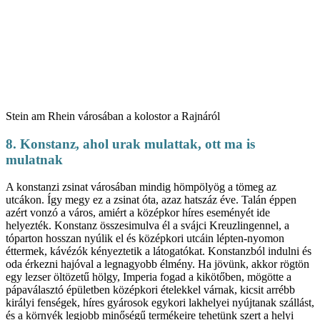
Stein am Rhein városában a kolostor a Rajnáról
8. Konstanz, ahol urak mulattak, ott ma is
mulatnak
A konstanzi zsinat városában mindig hömpölyög a tömeg az
utcákon. Így megy ez a zsinat óta, azaz hatszáz éve. Talán éppen
azért vonzó a város, amiért a középkor híres eseményét ide
helyezték. Konstanz összesimulva él a svájci Kreuzlingennel, a
tóparton hosszan nyúlik el és középkori utcáin lépten-nyomon
éttermek, kávézók kényeztetik a látogatókat. Konstanzból indulni és
oda érkezni hajóval a legnagyobb élmény. Ha jövünk, akkor rögtön
egy lezser öltözetű hölgy, Imperia fogad a kikötőben, mögötte a
pápaválasztó épületben középkori ételekkel várnak, kicsit arrébb
királyi fenségek, híres gyárosok egykori lakhelyei nyújtanak szállást,
és a környék legjobb minőségű termékeire tehetünk szert a helyi