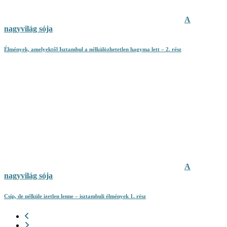
A
nagyvilág sója
Élmények, amelyektől Isztambul a nélkülözhetetlen hagyma lett – 2. rész
A
nagyvilág sója
Csíp, de nélküle ízetlen lenne – isztambuli élmények 1. rész