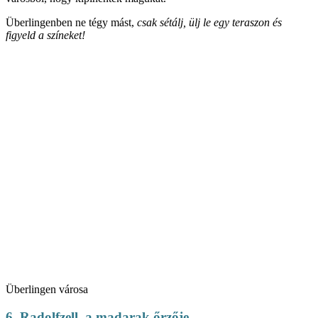
Überlingenben ne tégy mást,
csak sétálj, ülj le egy teraszon és
figyeld a színeket!
Überlingen városa
6.
Radolfzell, a madarak őrzője