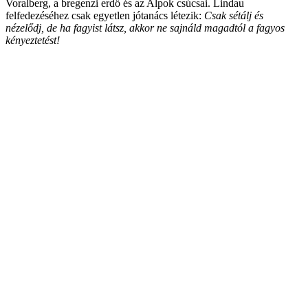
Voralberg, a bregenzi erdő és az Alpok csúcsai. Lindau
felfedezéséhez csak egyetlen jótanács létezik:
Csak sétálj és
nézelődj, de ha fagyist látsz, akkor ne sajnáld magadtól a fagyos
kényeztetést!