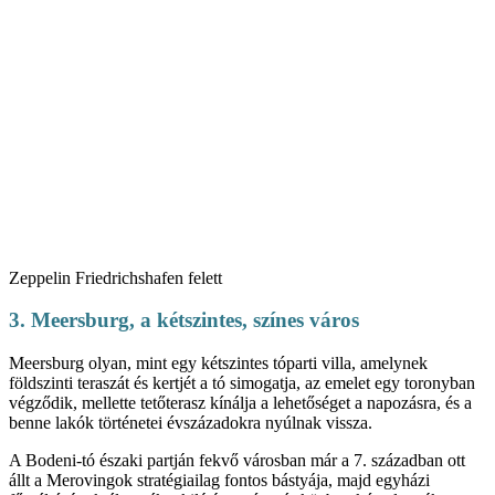
Zeppelin Friedrichshafen felett
3. Meersburg, a kétszintes, színes város
Meersburg olyan, mint egy kétszintes tóparti villa, amelynek
földszinti teraszát és kertjét a tó simogatja, az emelet egy toronyban
végződik, mellette tetőterasz kínálja a lehetőséget a napozásra, és a
benne lakók történetei évszázadokra nyúlnak vissza.
A Bodeni-tó északi partján fekvő városban már a 7. században ott
állt a Merovingok stratégiailag fontos bástyája, majd egyházi