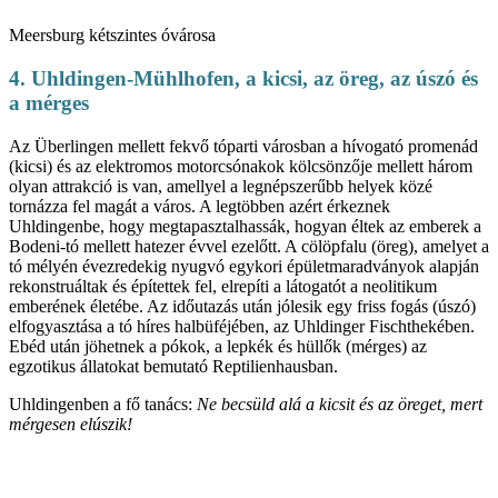
Meersburg kétszintes óvárosa
4. Uhldingen-Mühlhofen, a kicsi, az öreg, az úszó és
a mérges
Az Überlingen mellett fekvő tóparti városban a hívogató promenád
(kicsi) és az elektromos motorcsónakok kölcsönzője mellett három
olyan attrakció is van, amellyel a legnépszerűbb helyek közé
tornázza fel magát a város. A legtöbben azért érkeznek
Uhldingenbe, hogy megtapasztalhassák, hogyan éltek az emberek a
Bodeni-tó mellett hatezer évvel ezelőtt. A cölöpfalu (öreg), amelyet a
tó mélyén évezredekig nyugvó egykori épületmaradványok alapján
rekonstruáltak és építettek fel, elrepíti a látogatót a neolitikum
emberének életébe. Az időutazás után jólesik egy friss fogás (úszó)
elfogyasztása a tó híres halbüféjében, az Uhldinger Fischthekében.
Ebéd után jöhetnek a pókok, a lepkék és hüllők (mérges) az
egzotikus állatokat bemutató Reptilienhausban.
Uhldingenben a fő tanács:
Ne becsüld alá a kicsit és az öreget, mert
mérgesen elúszik!