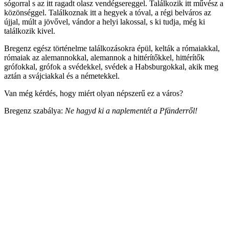
sógorral s az itt ragadt olasz vendégsereggel. Találkozik itt művész a
közönséggel. Találkoznak itt a hegyek a tóval, a régi belváros az
újjal, múlt a jövővel, vándor a helyi lakossal, s ki tudja, még ki
találkozik kivel.
Bregenz egész történelme találkozásokra épül, kelták a rómaiakkal,
rómaiak az alemannokkal, alemannok a hittérítőkkel, hittérítők
grófokkal, grófok a svédekkel, svédek a Habsburgokkal, akik meg
aztán a svájciakkal és a németekkel.
Van még kérdés, hogy miért olyan népszerű ez a város?
Bregenz szabálya:
Ne hagyd ki a naplementét a Pfänderről!