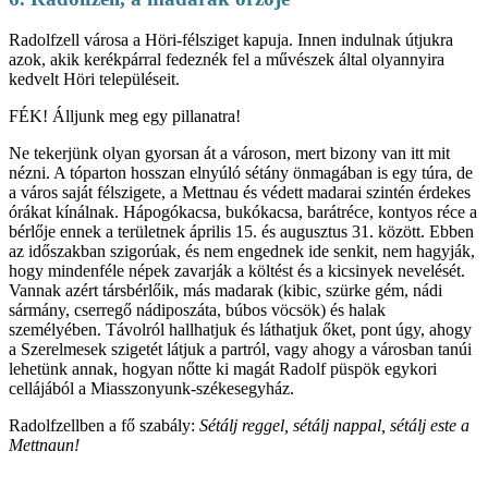
Radolfzell városa a Höri-félsziget kapuja. Innen indulnak útjukra
azok, akik kerékpárral fedeznék fel a művészek által olyannyira
kedvelt Höri településeit.
FÉK! Álljunk meg egy pillanatra!
Ne tekerjünk olyan gyorsan át a városon, mert bizony van itt mit
nézni. A tóparton hosszan elnyúló sétány önmagában is egy túra, de
a város saját félszigete, a Mettnau és védett madarai szintén érdekes
órákat kínálnak. Hápogókacsa, bukókacsa, barátréce, kontyos réce a
bérlője ennek a területnek április 15. és augusztus 31. között. Ebben
az időszakban szigorúak, és nem engednek ide senkit, nem hagyják,
hogy mindenféle népek zavarják a költést és a kicsinyek nevelését.
Vannak azért társbérlőik, más madarak (kibic, szürke gém, nádi
sármány, cserregő nádiposzáta, búbos vöcsök) és halak
személyében. Távolról hallhatjuk és láthatjuk őket, pont úgy, ahogy
a Szerelmesek szigetét látjuk a partról, vagy ahogy a városban tanúi
lehetünk annak, hogyan nőtte ki magát Radolf püspök egykori
cellájából a Miasszonyunk-székesegyház.
Radolfzellben a fő szabály:
Sétálj reggel, sétálj nappal, sétálj este a
Mettnaun!