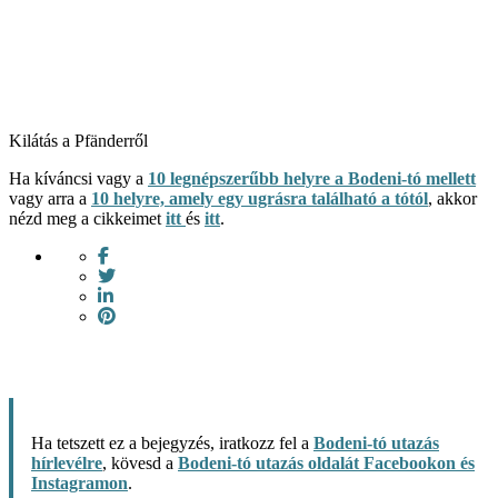
Kilátás a Pfänderről
Ha kíváncsi vagy a
10 legnépszerűbb helyre a Bodeni-tó mellett
vagy arra a
10 helyre, amely egy ugrásra található a tótól
, akkor
nézd meg a cikkeimet
itt
és
itt
.
Ha tetszett ez a bejegyzés, iratkozz fel a
Bodeni-tó utazás
hírlevélre
, kövesd a
Bodeni-tó utazás oldalát Facebookon és
Instagramon
.