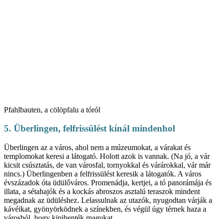
Pfahlbauten, a cölöpfalu a tóról
5. Überlingen, felfrissülést kínál mindenhol
Überlingen az a város, ahol nem a múzeumokat, a várakat és
templomokat keresi a látogató. Holott azok is vannak. (Na jó, a vár
kicsit csúsztatás, de van városfal, tornyokkal és várárokkal, vár már
nincs.) Überlingenben a felfrissülést keresik a látogatók. A város
évszázadok óta üdülőváros. Promenádja, kertjei, a tó panorámája és
illata, a sétahajók és a kockás abroszos asztalú teraszok mindent
megadnak az üdüléshez. Lelassulnak az utazók, nyugodtan várják a
kávéikat, gyönyörködnek a színekben, és végül úgy térnek haza a
városból, hogy kipihenték magukat.