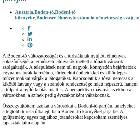
Ausztria
,
Boden-tó
,
Bodeni-tó
környéke
,
Bodensee
,
élménybeszámoló
,
németország
,
svájc
,
ut
A Bodeni-tó változatosságát és a turistáknak nyújtott élmények
sokszínűségét a természeti látnivalók mellett a tóparti városok
szolgáltatják. A települések nem túl nagyok, könnyedén bejárhatóak
egynapos túrák keretében, történelmi épületekkel és különleges
múzeumokkal várják a látogatókat. Kapcsolatuk a tóval nemcsak a
kikötői látvány vagy a strandok rendezettsége miatt népszerű, hanem
a túlpartra nyíló kilátás miatt is. A perspektíva más-más ezekben a
városokban, a színek pedig évszakonként váltakoznak.
Összegyűjtöttem azokat a városokat a Bodeni-tó partján, amelyeket
a legtöbb turista útba ejt, ha a Bodeni-tó környékét járja be. A
gyűjtemény egyes tagjaihoz jótanácsokat kapcsoltam személyes
tapasztalataim alapján.