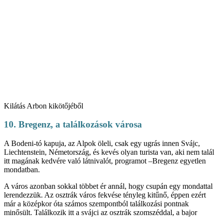
Kilátás Arbon kikötőjéből
10. Bregenz, a találkozások városa
A Bodeni-tó kapuja, az Alpok öleli, csak egy ugrás innen Svájc,
Liechtenstein, Németország, és kevés olyan turista van, aki nem talál
itt magának kedvére való látnivalót, programot –Bregenz egyetlen
mondatban.
A város azonban sokkal többet ér annál, hogy csupán egy mondattal
lerendezzük. Az osztrák város fekvése tényleg kitűnő, éppen ezért
már a középkor óta számos szempontból találkozási pontnak
minősült. Találkozik itt a svájci az osztrák szomszéddal, a bajor