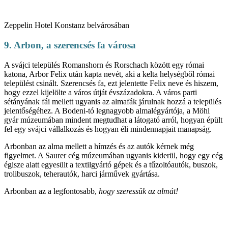
Zeppelin Hotel Konstanz belvárosában
9. Arbon, a szerencsés fa városa
A svájci település Romanshorn és Rorschach között egy római
katona, Arbor Felix után kapta nevét, aki a kelta helységből római
települést csinált. Szerencsés fa, ezt jelentette Felix neve és hiszem,
hogy ezzel kijelölte a város útját évszázadokra. A város parti
sétányának fái mellett ugyanis az almafák járulnak hozzá a település
jelentőségéhez. A Bodeni-tó legnagyobb almalégyártója, a Möhl
gyár múzeumában mindent megtudhat a látogató arról, hogyan épült
fel egy svájci vállalkozás és hogyan éli mindennapjait manapság.
Arbonban az alma mellett a hímzés és az autók kérnek még
figyelmet. A Saurer cég múzeumában ugyanis kiderül, hogy egy cég
égisze alatt egyesült a textilgyártó gépek és a tűzoltóautók, buszok,
trolibuszok, teherautók, harci járművek gyártása.
Arbonban az a legfontosabb,
hogy szeressük az almát!