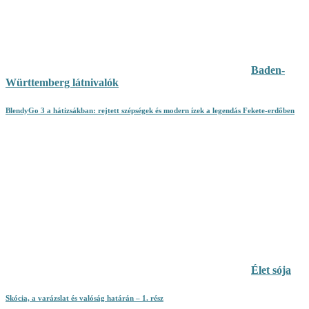
Baden-
Württemberg látnivalók
BlendyGo 3 a hátizsákban: rejtett szépségek és modern ízek a legendás Fekete-erdőben
Élet sója
Skócia, a varázslat és valóság határán – 1. rész