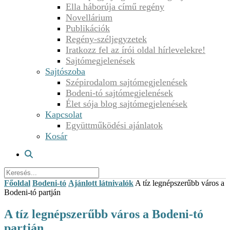
Ella háborúja című regény
Novellárium
Publikációk
Regény-széljegyzetek
Iratkozz fel az írói oldal hírlevelekre!
Sajtómegjelenések
Sajtószoba
Szépirodalom sajtómegjelenések
Bodeni-tó sajtómegjelenések
Élet sója blog sajtómegjelenések
Kapcsolat
Együttműködési ajánlatok
Kosár
Főoldal
Bodeni-tó
Ajánlott látnivalók
A tíz legnépszerűbb város a
Bodeni-tó partján
A tíz legnépszerűbb város a Bodeni-tó
partján