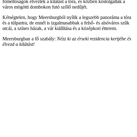
főméltóságok élvezték a kilátást a tóra, és közben kóstolgatták a
város mögötti dombokon futó szőlő nedűjét.
Kétségtelen, hogy Meersburgból nyílik a legszebb panoráma a tóra
és a túlpartra, de ennél is izgalmasabbak a felső- és alsóváros szűk
utcái, a színes házak, a vár kiállítása és a középkori étterem.
Meersburgban a fő szabály:
Nézz ki az érseki rezidencia kertjébe és
élvezd a kilátást!