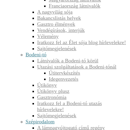
Franciaország látnivalók
A nagyvilág sója
Bakancslistás helyek
Gasztro élmények
Vendégírások, interjúk
Vélemény
Iratkozz fel az Élet sója blog hírlevelekre!
Sajtómegjelenések
Bodeni-tó
Látnivalók a Bodeni-tó körül
Utazási szolgáltatások a Bodeni-tónál
Útitervkészítés
Idegenvezetés
Útikönyv
Útikönyv plusz
Gasztronómia
Iratkozz fel a Bodeni-tó utazás
hírlevelekre!
Sajtómegjelenések
Szépirodalom
A lámpagyújtogató című regény