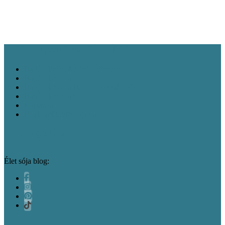
Gasztronómia
látnivalók
Interjúk, vendégírások
Kelet-Németország
Látnivalók
Magyarország látnivalók
látnivalók
Norvégia
Németország látnivalók
látnivalók
Rajna-vidék és Mosel-völgy
Olaszország látnivalók
Svájc látnivalók
Vélemény
látnivalók
Észak-Németország látnivalók
MINDEN, AMI BAGÓ TÜNDE
Bagó Tünde: Az én történetem
Bagó Tünde, a blogger
Bagó Tünde, a Bodeni-tó szakértője
Bagó Tünde, az író
Kapcsolat
Együttműködési ajánlat
Itt is megtalálsz
Élet sója blog: