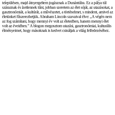
településen, majd átnyergeltem jogásznak a Dunántúlra. Ez a pálya túl
száraznak és ízetlennek tűnt, jobban szeretem az élet sóját, az utazásokat, a
gasztronómiát, a kultúrát, a művészetet, a történelmet, s mindent, amivel az
életünket fűszerezhetjük. Abraham Lincoln szavaival élve: „A végén nem
az fog számítani, hogy mennyi év volt az életedben, hanem mennyi élet
volt az éveidben.” A blogon megosztom utazási, gasztronómiai, kulturális
élményeimet, hogy másoknak is kedvet csináljak a világ felfedezéséhez.