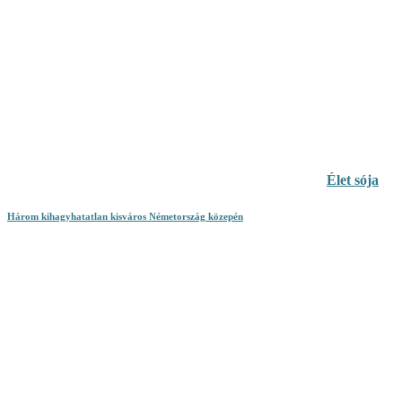
Élet sója
Három kihagyhatatlan kisváros Németország közepén