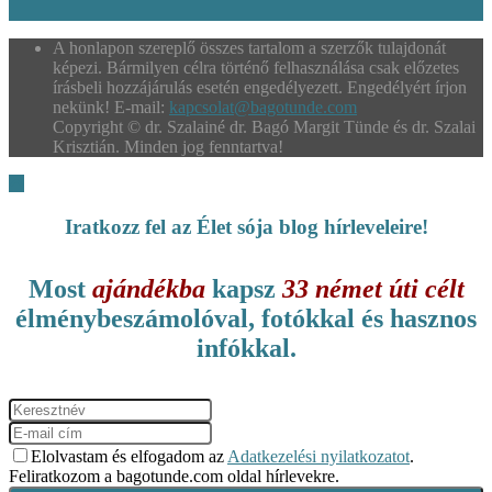
A honlapon szereplő összes tartalom a szerzők tulajdonát
képezi. Bármilyen célra történő felhasználása csak előzetes
írásbeli hozzájárulás esetén engedélyezett. Engedélyért írjon
nekünk! E-mail:
kapcsolat@bagotunde.com
Copyright © dr. Szalainé dr. Bagó Margit Tünde és dr. Szalai
Krisztián. Minden jog fenntartva!
Iratkozz fel az Élet sója blog hírleveleire!
Most
ajándékba
kapsz
33 német úti célt
élménybeszámolóval, fotókkal és hasznos
infókkal.
Elolvastam és elfogadom az
Adatkezelési nyilatkozatot
.
Feliratkozom a bagotunde.com oldal hírlevekre.