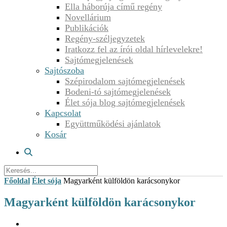
Ella háborúja című regény
Novellárium
Publikációk
Regény-széljegyzetek
Iratkozz fel az írói oldal hírlevelekre!
Sajtómegjelenések
Sajtószoba
Szépirodalom sajtómegjelenések
Bodeni-tó sajtómegjelenések
Élet sója blog sajtómegjelenések
Kapcsolat
Együttműködési ajánlatok
Kosár
Főoldal
Élet sója
Magyarként külföldön karácsonykor
Magyarként külföldön karácsonykor