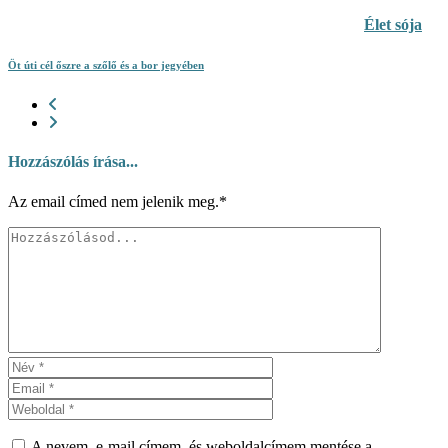
Élet sója
Öt úti cél őszre a szőlő és a bor jegyében
Hozzászólás írása...
Az email címed nem jelenik meg.*
A nevem, e-mail címem, és weboldalcímem mentése a