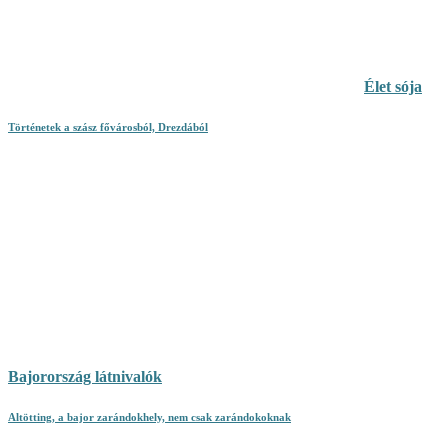
Élet sója
Történetek a szász fővárosból, Drezdából
Bajorország látnivalók
Altötting, a bajor zarándokhely, nem csak zarándokoknak