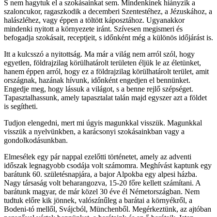
S nem hagytuk el a szokásainkat sem. Mindenkinek hiányzik a
szaloncukor, ragaszkodik a decemberi Szentestéhez, a Jézuskához, a
halászléhez, vagy éppen a töltött káposztához. Ugyanakkor
mindenki nyitott a környezete iránt. Szívesen megismeri és
befogadja szokásait, receptjeit, s időnként még a különös időjárást is.
Itt a kulcsszó a nyitottság. Ma már a világ nem arról szól, hogy
egyetlen, földrajzilag körülhatárolt területen éljük le az életünket,
hanem éppen arról, hogy ez a földrajzilag körülhatárolt terület, amit
országnak, hazának hívunk, időnként engedjen el bennünket.
Engedje meg, hogy lássuk a világot, s a benne rejlő szépséget.
Tapasztalhassunk, amely tapasztalat talán majd egyszer azt a földet
is segítheti.
Tudjon elengedni, mert mi úgyis magunkkal visszük. Magunkkal
visszük a nyelvünkben, a karácsonyi szokásainkban vagy a
gondolkodásunkban.
Elmesélek egy pár nappal ezelőtti történetet, amely az adventi
időszak legnagyobb csodája volt számomra. Meghívást kaptunk egy
barátunk 60. születésnapjára, a bajor Alpokba egy alpesi házba.
Nagy társaság volt beharangozva, 15-20 főre kellett számítani. A
barátunk magyar, de már közel 30 éve él Németországban. Nem
tudtuk előre kik jönnek, valószínűleg a barátai a környékről, a
Bodeni-tó mellől, Svájcból, Münchenből. Megérkeztünk, az ajtóban