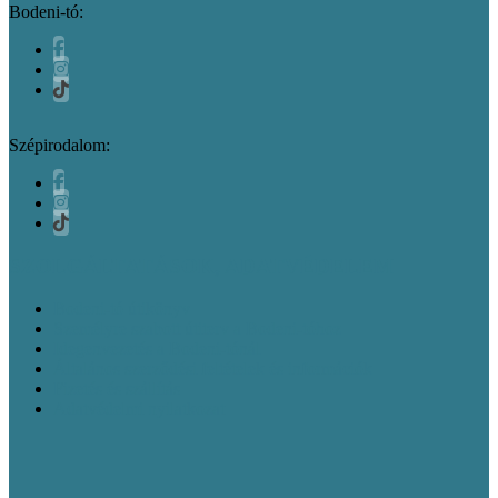
Bodeni-tó:
Szépirodalom:
SZOLGÁLTATÁSOK, ADATVÉDELEM
Bodeni-tó útikönyv
Személyre szabott útiterv a Bodeni-tóhoz
Idegenvezetés a Bodeni-tónál
Általános szerződési feltételek és információk
Fizetés és szállítás
Adatvédelmi nyilatkozat