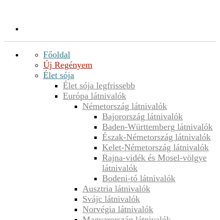
Főoldal
Új Regényem
Élet sója
Élet sója legfrissebb
Európa látnivalók
Németország látnivalók
Bajorország látnivalók
Baden-Württemberg látnivalók
Észak-Németország látnivalók
Kelet-Németország látnivalók
Rajna-vidék és Mosel-völgye
látnivalók
Bodeni-tó látnivalók
Ausztria látnivalók
Svájc látnivalók
Norvégia látnivalók
Magyarország látnivalók