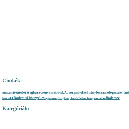
Cimkék:
németország
karácsony
élménybeszámoló
novella
gasztronómi
Ausztria
múzeum
Franciaország
Bodeni-tó környéke
Bodensee
bagotunde
szépirodalom
látnivalók
Magyarország
recept
Boden_tó
Kategóriák:
A nagyvilág sója
Baden-Württemberg látnivalók
Bajorország
Ausztria látnivalók
Európa látnivalók
Bakancslisták
Franciaország
látnivalók