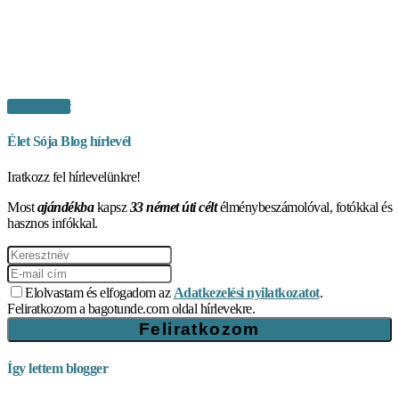
Vásárlás itt
Élet Sója Blog hírlevél
Iratkozz fel hírlevelünkre!
Most
ajándékba
kapsz
33 német úti célt
élménybeszámolóval, fotókkal és
hasznos infókkal.
Elolvastam és elfogadom az
Adatkezelési nyilatkozatot
.
Feliratkozom a bagotunde.com oldal hírlevekre.
Így lettem blogger