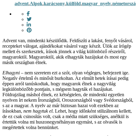
advent
,
Alpok
,
karácsony
,
külföld
,
magyar_nyelv
,
németorszá
Advent van, mindenki készülődik. Feldíszíti a lakást, fenyőt vásárol,
recepteket válogat, ajándékokat vásárol vagy készít. Ülök az írógép
mellett és szerkesztek, írások jönnek a világ különböző részeiről,
magyaroktól. Magyaroktól, akik elhagyták hazájukat és most egy
másik országban élnek.
Elhagyni
– nem szeretem ezt a szót, olyan végleges, befejezett ige.
Negatív értelmű és minősít burkoltan. Az elmúlt hetek írásai pedig
éppen arról tanúskodtak, hogy magyarok élnek a nagyvilág
legkülönbözőbb pontjain, s mégsem hagyták el hazájukat.
Földrajzilag máshol élnek, ez kétségtelen, de mindenki egyetlen
nyelven írt nekem Írországból, Oroszországból vagy Svédországból,
s az a magyar. A nyelv az már biztosan hazai volt ezekben az
írásokban,
nem hagytuk el
. Lehet, hogy időnként stilizálnom kellett,
de ez csak csinosítás volt, csak a média miatt szükséges, anélkül is
értettük volna mi huszonegynéhányan egymást, s az olvasók is
megértettek volna bennünket.