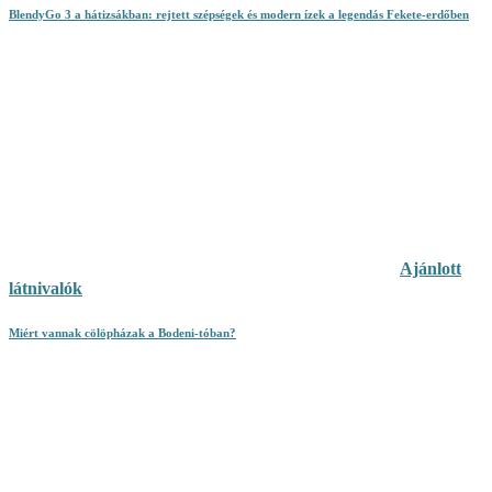
BlendyGo 3 a hátizsákban: rejtett szépségek és modern ízek a legendás Fekete-erdőben
Ajánlott
látnivalók
Miért vannak cölöpházak a Bodeni-tóban?