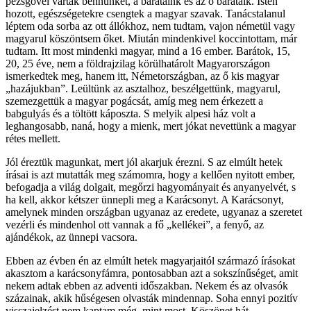
pezsgővel vártak bennünket, a barátaink és az ő barátaik. Isten
hozott, egészségetekre csengtek a magyar szavak. Tanácstalanul
léptem oda sorba az ott állókhoz, nem tudtam, vajon németül vagy
magyarul köszöntsem őket. Miután mindenkivel koccintottam, már
tudtam. Itt most mindenki magyar, mind a 16 ember. Barátok, 15,
20, 25 éve, nem a földrajzilag körülhatárolt Magyarországon
ismerkedtek meg, hanem itt, Németországban, az ő kis magyar
„hazájukban”. Leültünk az asztalhoz, beszélgettünk, magyarul,
szemezgettük a magyar pogácsát, amíg meg nem érkezett a
babgulyás és a töltött káposzta. S melyik alpesi ház volt a
leghangosabb, naná, hogy a mienk, mert jókat nevettünk a magyar
rétes mellett.
Jól éreztük magunkat, mert jól akarjuk érezni. S az elmúlt hetek
írásai is azt mutatták meg számomra, hogy a kellően nyitott ember,
befogadja a világ dolgait, megőrzi hagyományait és anyanyelvét, s
ha kell, akkor kétszer ünnepli meg a Karácsonyt. A Karácsonyt,
amelynek minden országban ugyanaz az eredete, ugyanaz a szeretet
vezérli és mindenhol ott vannak a fő „kellékei”, a fenyő, az
ajándékok, az ünnepi vacsora.
Ebben az évben én az elmúlt hetek magyarjaitól származó írásokat
akasztom a karácsonyfámra, pontosabban azt a sokszínűséget, amit
nekem adtak ebben az adventi időszakban. Nekem és az olvasók
százainak, akik hűségesen olvasták mindennap. Soha ennyi pozitív
visszajelzést nem kaptam még, mint most. Köszönet hát