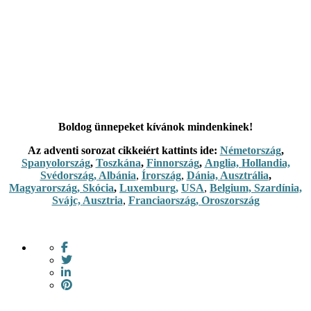
Boldog ünnepeket kívánok mindenkinek!
Az adventi sorozat cikkeiért kattints ide:
Németország
,
Spanyolország
,
Toszkána
,
Finnország
,
Anglia,
Hollandia,
Svédország,
Albánia
,
Írország
,
Dánia,
Ausztrália
,
Magyarország,
Skócia
,
Luxemburg
,
USA
,
Belgium,
Szardínia,
Svájc,
Ausztria
,
Franciaország,
Oroszország