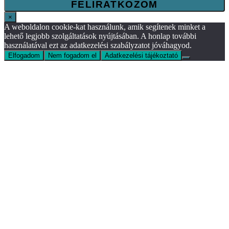
×
A weboldalon cookie-kat használunk, amik segítenek minket a
lehető legjobb szolgáltatások nyújtásában. A honlap további
használatával ezt az adatkezelési szabályzatot jóváhagyod.
Elfogadom
Nem fogadom el
Adatkezelési tájékoztató