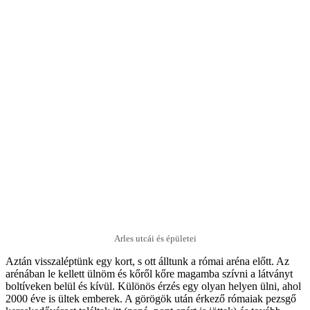
Arles utcái és épületei
Aztán visszaléptünk egy kort, s ott álltunk a római aréna előtt. Az
arénában le kellett ülnöm és kőről kőre magamba szívni a látványt
boltíveken belül és kívül. Különös érzés egy olyan helyen ülni, ahol
2000 éve is ültek emberek. A görögök után érkező rómaiak pezsgő