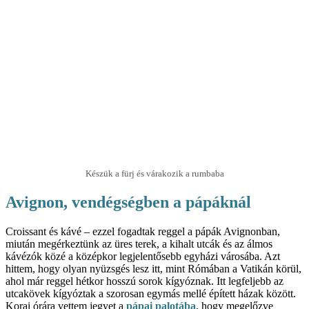
Készük a fürj és várakozik a rumbaba
Avignon, vendégségben a pápáknál
Croissant és kávé – ezzel fogadtak reggel a pápák Avignonban,
miután megérkeztünk az üres terek, a kihalt utcák és az álmos
kávézók közé a középkor legjelentősebb egyházi városába. Azt
hittem, hogy olyan nyüzsgés lesz itt, mint Rómában a Vatikán körül,
ahol már reggel hétkor hosszú sorok kígyóznak. Itt legfeljebb az
utcakövek kígyóztak a szorosan egymás mellé épített házak között.
Korai órára vettem jegyet a
pápai palotába
, hogy megelőzve