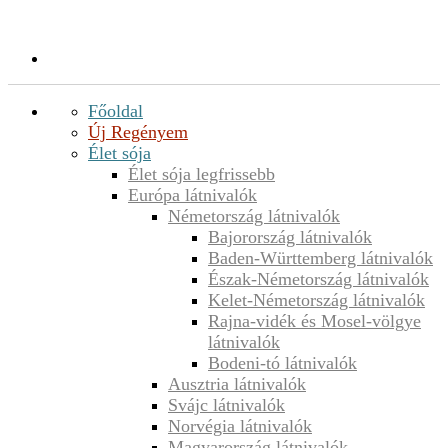
Főoldal
Új Regényem
Élet sója
Élet sója legfrissebb
Európa látnivalók
Németország látnivalók
Bajorország látnivalók
Baden-Württemberg látnivalók
Észak-Németország látnivalók
Kelet-Németország látnivalók
Rajna-vidék és Mosel-völgye
látnivalók
Bodeni-tó látnivalók
Ausztria látnivalók
Svájc látnivalók
Norvégia látnivalók
Magyarország látnivalók