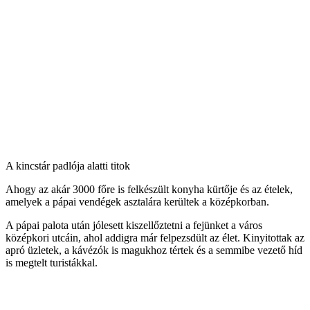
A kincstár padlója alatti titok
Ahogy az akár 3000 főre is felkészült konyha kürtője és az ételek,
amelyek a pápai vendégek asztalára kerültek a középkorban.
A pápai palota után jólesett kiszellőztetni a fejünket a város
középkori utcáin, ahol addigra már felpezsdült az élet. Kinyitottak az
apró üzletek, a kávézók is magukhoz tértek és a semmibe vezető híd
is megtelt turistákkal.