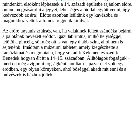
mindenkit, elsőként léphessek a 14. századi épületbe (ajánlom előre,
online megvásárolni a jegyet, lehetséges a híddal együtt venni, úgy
kedvezőbb az ára). Előtte azonban leültünk egy kávézóba és
magunkhoz vettük a francia reggelik királyát.
Az erőre ugyanis szükség van, ha valakinek feltett szándéka bejárni
a palotának nevezett erődöt. Igazi labirintus, millió helyiséggel,
tetőtől a pincéig, sőt még ott is van egy újabb szint, ahol nem is
sejtenénk. Imádtam a múzeumi tabletet, amely kiegészítette a
fantáziámat és megmutatta, hogy sokadik Kelemen és x-edik
Benedek hogyan élt itt a 14–15. században. Állítólagos fogságuk –
mert én még avignoni fogságként tanultam – pazar élet volt egy
erődben, egy olyan környéken, ahol bőséggel akadt mit enni és a
művészek is házhoz jöttek.