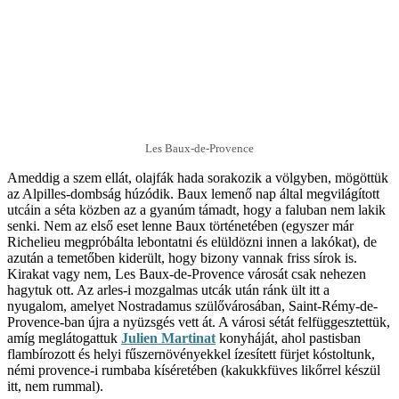
Les Baux-de-Provence
Ameddig a szem ellát, olajfák hada sorakozik a völgyben, mögöttük
az Alpilles-dombság húzódik. Baux lemenő nap által megvilágított
utcáin a séta közben az a gyanúm támadt, hogy a faluban nem lakik
senki. Nem az első eset lenne Baux történetében (egyszer már
Richelieu megpróbálta lebontatni és elüldözni innen a lakókat), de
azután a temetőben kiderült, hogy bizony vannak friss sírok is.
Kirakat vagy nem, Les Baux-de-Provence városát csak nehezen
hagytuk ott. Az arles-i mozgalmas utcák után ránk ült itt a
nyugalom, amelyet Nostradamus szülővárosában, Saint-Rémy-de-
Provence-ban újra a nyüzsgés vett át. A városi sétát felfüggesztettük,
amíg meglátogattuk
Julien Martinat
konyháját, ahol pastisban
flambírozott és helyi fűszernövényekkel ízesített fürjet kóstoltunk,
némi provence-i rumbaba kíséretében (kakukkfüves likőrrel készül
itt, nem rummal).