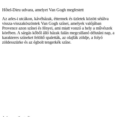
Hôtel-Dieu udvara, amelyet Van Gogh megfestett
Az arles-i utcákon, kávéházak, éttermek és üzletek között sétálva
vissza-visszaköszöntek Van Gogh színei, amelyek valójában
Provence azon színei és fényei, ami miatt vonzó a hely a művészek
körében. A sárgás kőből álló házak falán megcsillanó délutáni nap, a
karakteres színeket felöltő spaletták, az olajfák zöldje, a folyó
zöldesszürke és az égbolt tengerkék színe.