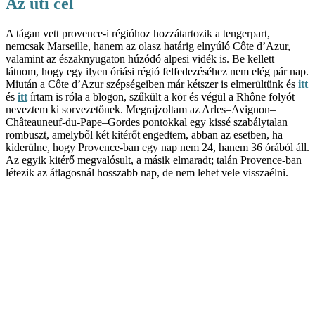
Az úti cél
A tágan vett provence-i régióhoz hozzátartozik a tengerpart,
nemcsak Marseille, hanem az olasz határig elnyúló Côte d’Azur,
valamint az északnyugaton húzódó alpesi vidék is. Be kellett
látnom, hogy egy ilyen óriási régió felfedezéséhez nem elég pár nap.
Miután a Côte d’Azur szépségeiben már kétszer is elmerültünk és
itt
és
itt
írtam is róla a blogon, szűkült a kör és végül a Rhône folyót
neveztem ki sorvezetőnek. Megrajzoltam az Arles–Avignon–
Châteauneuf-du-Pape–Gordes pontokkal egy kissé szabálytalan
rombuszt, amelyből két kitérőt engedtem, abban az esetben, ha
kiderülne, hogy Provence-ban egy nap nem 24, hanem 36 órából áll.
Az egyik kitérő megvalósult, a másik elmaradt; talán Provence-ban
létezik az átlagosnál hosszabb nap, de nem lehet vele visszaélni.