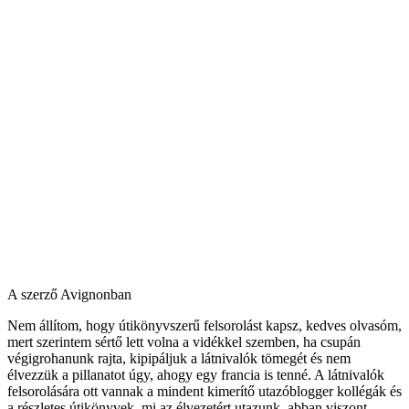
A szerző Avignonban
Nem állítom, hogy útikönyvszerű felsorolást kapsz, kedves olvasóm,
mert szerintem sértő lett volna a vidékkel szemben, ha csupán
végigrohanunk rajta, kipipáljuk a látnivalók tömegét és nem
élvezzük a pillanatot úgy, ahogy egy francia is tenné. A látnivalók
felsorolására ott vannak a mindent kimerítő utazóblogger kollégák és
a részletes útikönyvek, mi az élvezetért utazunk, abban viszont