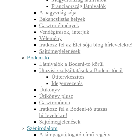
Franciaország látnivalók
A nagyvilág sója
Bakancslistás helyek
Gasztro élmények
Vendégírások, interjúk
Vélemény
Iratkozz fel az Élet sója blog hírlevelekre!
Sajtómegjelenések
Bodeni-tó
Látnivalók a Bodeni-tó körül
Utazási szolgáltatások a Bodeni-tónál
Útitervkészítés
Idegenvezetés
Útikönyv
Útikönyv plusz
Gasztronómia
Iratkozz fel a Bodeni-tó utazás
hírlevelekre!
Sajtómegjelenések
Szépirodalom
A lámpagyújtogató című regény