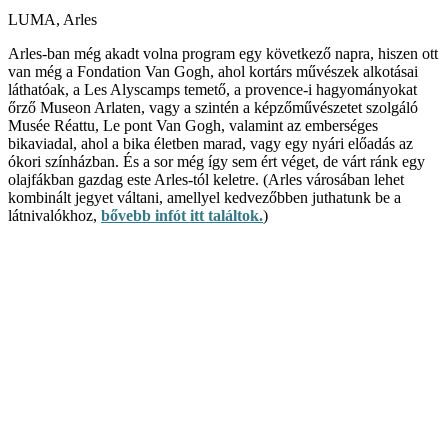
LUMA, Arles
Arles-ban még akadt volna program egy következő napra, hiszen ott
van még a Fondation Van Gogh, ahol kortárs művészek alkotásai
láthatóak, a Les Alyscamps temető, a provence-i hagyományokat
őrző Museon Arlaten, vagy a szintén a képzőművészetet szolgáló
Musée Réattu, Le pont Van Gogh, valamint az emberséges
bikaviadal, ahol a bika életben marad, vagy egy nyári előadás az
ókori színházban. És a sor még így sem ért véget, de várt ránk egy
olajfákban gazdag este Arles-tól keletre. (Arles városában lehet
kombinált jegyet váltani, amellyel kedvezőbben juthatunk be a
látnivalókhoz,
bővebb infót itt találtok.
)