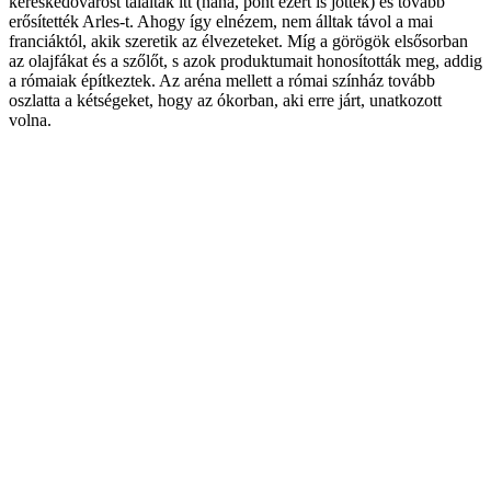
kereskedővárost találtak itt (naná, pont ezért is jöttek) és tovább
erősítették Arles-t. Ahogy így elnézem, nem álltak távol a mai
franciáktól, akik szeretik az élvezeteket. Míg a görögök elsősorban
az olajfákat és a szőlőt, s azok produktumait honosították meg, addig
a rómaiak építkeztek. Az aréna mellett a római színház tovább
oszlatta a kétségeket, hogy az ókorban, aki erre járt, unatkozott
volna.