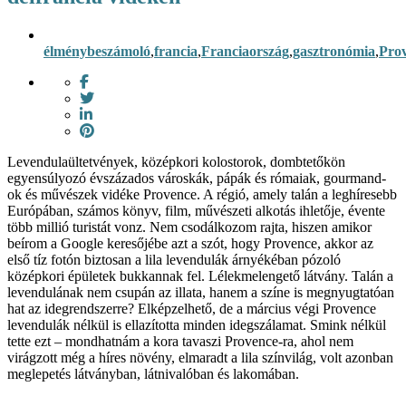
élménybeszámoló
,
francia
,
Franciaország
,
gasztronómia
,
Pro
Levendulaültetvények, középkori kolostorok, dombtetőkön
egyensúlyozó évszázados városkák, pápák és rómaiak, gourmand-
ok és művészek vidéke Provence. A régió, amely talán a leghíresebb
Európában, számos könyv, film, művészeti alkotás ihletője, évente
több millió turistát vonz. Nem csodálkozom rajta, hiszen amikor
beírom a Google keresőjébe azt a szót, hogy Provence, akkor az
első tíz fotón biztosan a lila levendulák árnyékéban pózoló
középkori épületek bukkannak fel. Lélekmelengető látvány. Talán a
levendulának nem csupán az illata, hanem a színe is megnyugtatóan
hat az idegrendszerre? Elképzelhető, de a március végi Provence
levendulák nélkül is ellazította minden idegszálamat. Smink nélkül
tette ezt – mondhatnám a kora tavaszi Provence-ra, ahol nem
virágzott még a híres növény, elmaradt a lila színvilág, volt azonban
meglepetés látványban, látnivalóban és lakomában.