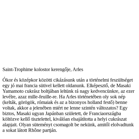
Saint-Trophime kolostor kerengője, Arles
Ókor és középkor közötti cikázásunk után a történelmi feszültséget
egy jó mai francia sütivel kellett oldanunk. Elképesztő, de Masaki
Yamamoto cukrász boltjában leltünk rá nagy kedvencünkre, az ezer
levélre, azaz mille-feuille-re. Ha Arles történetében oly sok nép
(kelták, görögök, rómaiak és az a bizonyos holland festő) benne
voltak, akkor a jelenében miért ne lenne szintén változatos? Egy
biztos, Masaki ugyan Japánban született, de Franciaországba
költözve kellő tisztelettel, kiválóan elsajátította a helyi cukrászat
alapjait. Olyan süteményt csomagolt be nekünk, amitől elolvadtunk
a sokat látott Rhône partján.