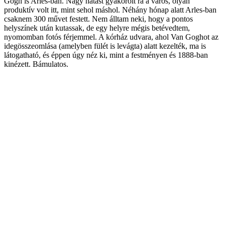
Gogh is Arles-ban. Nagy hatást gyakorolt rá a város, olyan
produktív volt itt, mint sehol máshol. Néhány hónap alatt Arles-ban
csaknem 300 művet festett. Nem álltam neki, hogy a pontos
helyszínek után kutassak, de egy helyre mégis betévedtem,
nyomomban fotós férjemmel. A kórház udvara, ahol Van Goghot az
idegösszeomlása (amelyben fülét is levágta) alatt kezelték, ma is
látogatható, és éppen úgy néz ki, mint a festményen és 1888-ban
kinézett. Bámulatos.