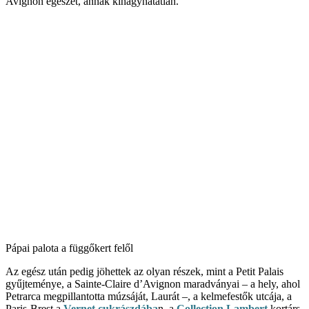
Avignon egészét, annak kihagyhatatlan.
Pápai palota a függőkert felől
Az egész után pedig jöhettek az olyan részek, mint a Petit Palais
gyűjteménye, a Sainte-Claire d’Avignon maradványai – a hely, ahol
Petrarca megpillantotta múzsáját, Laurát –, a kelmefestők utcája, a
Paris-Brest a
Vernet cukrászdába
n, a
Collection Lambert
kortárs