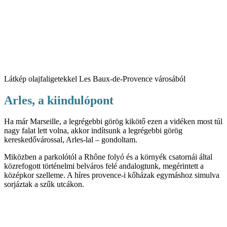
Látkép olajfaligetekkel Les Baux-de-Provence városából
Arles, a kiindulópont
Ha már Marseille, a legrégebbi görög kikötő ezen a vidéken most túl
nagy falat lett volna, akkor indítsunk a legrégebbi görög
kereskedővárossal, Arles-lal – gondoltam.
Miközben a parkolótól a Rhône folyó és a környék csatornái által
közrefogott történelmi belváros felé andalogtunk, megérintett a
középkor szelleme. A híres provence-i kőházak egymáshoz simulva
sorjáztak a szűk utcákon.