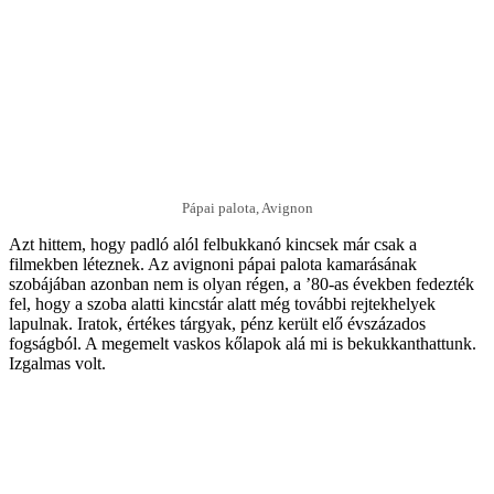
Pápai palota, Avignon
Azt hittem, hogy padló alól felbukkanó kincsek már csak a
filmekben léteznek. Az avignoni pápai palota kamarásának
szobájában azonban nem is olyan régen, a ’80-as években fedezték
fel, hogy a szoba alatti kincstár alatt még további rejtekhelyek
lapulnak. Iratok, értékes tárgyak, pénz került elő évszázados
fogságból. A megemelt vaskos kőlapok alá mi is bekukkanthattunk.
Izgalmas volt.