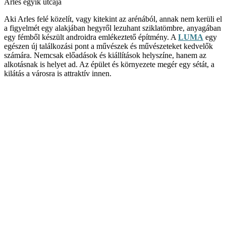
Arles egyik utcája
Aki Arles felé közelít, vagy kitekint az arénából, annak nem kerüli el
a figyelmét egy alakjában hegyről lezuhant sziklatömbre, anyagában
egy fémből készült androidra emlékeztető építmény. A
LUMA
egy
egészen új találkozási pont a művészek és művészeteket kedvelők
számára. Nemcsak előadások és kiállítások helyszíne, hanem az
alkotásnak is helyet ad. Az épület és környezete megér egy sétát, a
kilátás a városra is attraktív innen.