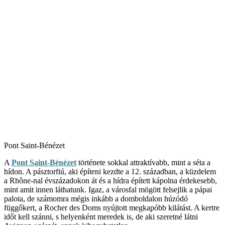
Pont Saint-Bénézet
A
Pont Saint-Bénézet
története sokkal attraktívabb, mint a séta a
hídon. A pásztorfiú, aki építeni kezdte a 12. században, a küzdelem
a Rhône-nal évszázadokon át és a hídra épített kápolna érdekesebb,
mint amit innen láthatunk. Igaz, a városfal mögött felsejlik a pápai
palota, de számomra mégis inkább a domboldalon húzódó
függőkert, a Rocher des Doms nyújtott megkapóbb kilátást. A kertre
időt kell szánni, s helyenként meredek is, de aki szeretné látni