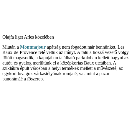
Olajfa liget Arles közelében
Miután a
Montmajour
apátság nem fogadott már bennünket, Les
Baux-de-Provence felé vettük az irányt. A falu a hozzá vezető völgy
fölött magasodik, a kapujában található parkolóban kellett hagyni az
autót, és gyalog merültünk el a középkorias Baux utcáiban. A
sziklákra épült városban a helyi termékek mellett a művészeté, az
egykori lovagok várkastélyának romjaié, valamint a pazar
panorámáé a főszerep.