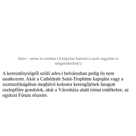
Arles – aréna és színház (A képekre kattintva azok nagyban is
megnézhetőek!)
A kereszténységről szóló arles-i belvárosban pedig én nem
unatkozom. Akár a Cathédrale Saint-Trophime kapujára vagy a
szomszédságában megbúvó kolostor kerengőjének faragott
oszlopfőire gondolok, akár a Városháza alatti római emlékekre, az
egykori Fórum részeire.