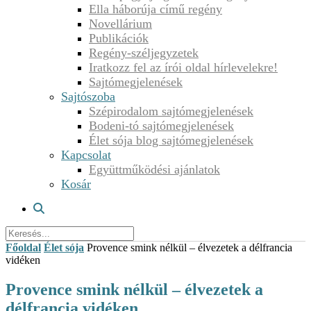
Ella háborúja című regény
Novellárium
Publikációk
Regény-széljegyzetek
Iratkozz fel az írói oldal hírlevelekre!
Sajtómegjelenések
Sajtószoba
Szépirodalom sajtómegjelenések
Bodeni-tó sajtómegjelenések
Élet sója blog sajtómegjelenések
Kapcsolat
Együttműködési ajánlatok
Kosár
Főoldal
Élet sója
Provence smink nélkül – élvezetek a délfrancia
vidéken
Provence smink nélkül – élvezetek a
délfrancia vidéken